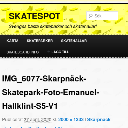
SKATESPOT
Sök
Sveriges bästa skateparker och skatehallar!
KARTA
SKATEPARKER
SKATEHALLAR
HOPPA
HOPPA
LÄGG TILL
SKATEBOARD INFO
TILL
TILL
PRIMÄRT
SEKUNDÄRT
IMG_6077-Skarpnäck-
INNEHÅLL
INNEHÅLL
Skatepark-Foto-Emanuel-
Hallklint-S5-V1
Publicerat
27 april, 2020
kl.
2000 × 1333
i
Skarpnäck