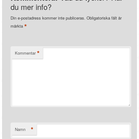
du mer info?
Din e-postadress kommer inte publiceras.
Obligatoriska fält är
*
märkta
*
Kommentar
*
Namn