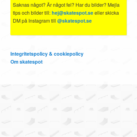
Saknas något? Är något fel? Har du bilder? Mejla
tips och bilder till:
hej@skatespot.se
eller skicka
DM på Instagram till
@skatespot.se
Integritetspolicy & cookiepolicy
Om skatespot