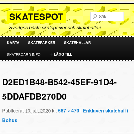
SKATESPOT
Sök
Sveriges bästa skateparker och skatehallar!
KARTA
SKATEPARKER
SKATEHALLAR
HOPPA
HOPPA
LÄGG TILL
SKATEBOARD INFO
TILL
TILL
PRIMÄRT
SEKUNDÄRT
D2ED1B48-B542-45EF-91D4-
INNEHÅLL
INNEHÅLL
5DDAFDB270D0
Publicerat
10 juli, 2020
kl.
567 × 470
i
Enklaven skatehall i
Bohus