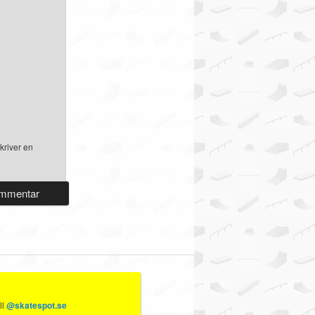
kriver en
ll
@skatespot.se