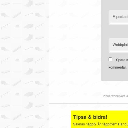
E-postad
Webbpla
Spara m
kommentar.
Denna webbplats a
Tipsa & bidra!
Saknas något? Är något fel? Har du b