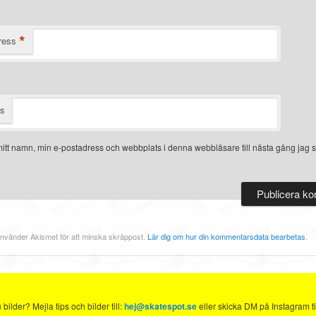
*
ress
ts
itt namn, min e-postadress och webbplats i denna webbläsare till nästa gång jag s
nvänder Akismet för att minska skräppost.
Lär dig om hur din kommentarsdata bearbetas
.
ilder? Mejla tips och bilder till:
hej@skatespot.se
eller skicka DM på Instagram ti