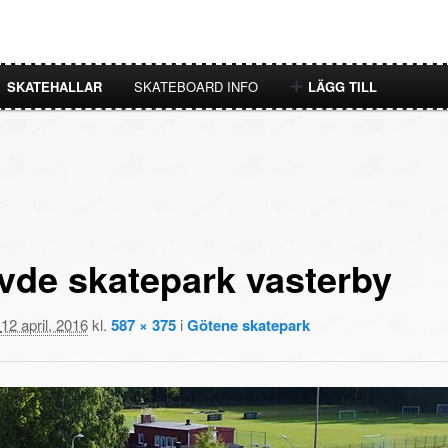
SKATEHALLAR
SKATEBOARD INFO
LÄGG TILL
̈vde skatepark vasterby
t
12 april, 2016
kl.
587 × 375
i
Götene skatepark