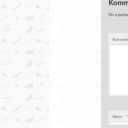
Komm
Din e-posta
Komment
Namn