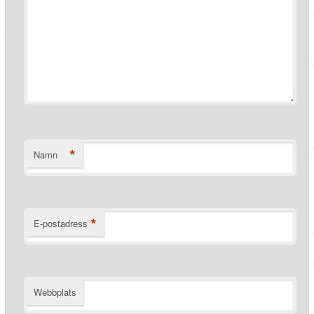
*
Namn
*
E-postadress
Webbplats