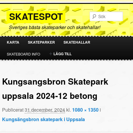
SKATESPOT
Sök
Sveriges bästa skateparker och skatehallar!
KARTA
SKATEPARKER
SKATEHALLAR
HOPPA
HOPPA
LÄGG TILL
SKATEBOARD INFO
TILL
TILL
PRIMÄRT
SEKUNDÄRT
Kungsangsbron Skatepark
INNEHÅLL
INNEHÅLL
uppsala 2024-12 betong
Publicerat
31 december, 2024
kl.
1080 × 1350
i
Kungsängsbron skatepark i Uppsala