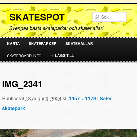
SKATESPOT
Sök
Sveriges bästa skateparker och skatehallar!
KARTA
SKATEPARKER
SKATEHALLAR
HOPPA
HOPPA
LÄGG TILL
SKATEBOARD INFO
TILL
TILL
PRIMÄRT
SEKUNDÄRT
IMG_2341
INNEHÅLL
INNEHÅLL
Publicerat
18 augusti, 2024
kl.
1457 × 1179
i
Säter
skatepark