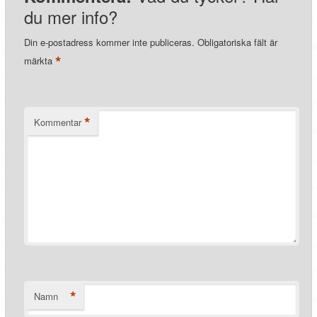
du mer info?
Din e-postadress kommer inte publiceras.
Obligatoriska fält är
*
märkta
*
Kommentar
*
Namn