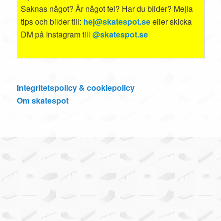
Saknas något? Är något fel? Har du bilder? Mejla
tips och bilder till:
hej@skatespot.se
eller skicka
DM på Instagram till
@skatespot.se
Integritetspolicy & cookiepolicy
Om skatespot