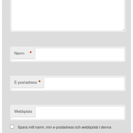
*
Namn
*
E-postadress
Webbplats
Spara mitt namn, min e-postadress och webbplats i denna