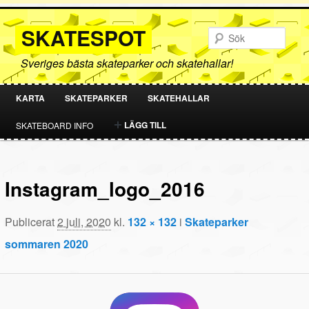
SKATESPOT
Sök
Sveriges bästa skateparker och skatehallar!
KARTA
SKATEPARKER
SKATEHALLAR
HOPPA
HOPPA
LÄGG TILL
SKATEBOARD INFO
TILL
TILL
PRIMÄRT
SEKUNDÄRT
Instagram_logo_2016
INNEHÅLL
INNEHÅLL
Publicerat
2 juli, 2020
kl.
132 × 132
i
Skateparker
sommaren 2020