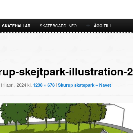
SKATEHALLAR
SKATEBOARD INFO
LÄGG TILL
up-skejtpark-illustration-
t
11 april, 2024
kl.
1238 × 678
i
Skurup skatepark – Navet