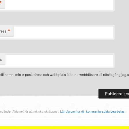
*
*
ress
ts
itt namn, min e-postadress och webbplats i denna webbläsare till nästa gång jag s
nvänder Akismet för att minska skräppost.
Lär dig om hur din kommentarsdata bearbetas
.