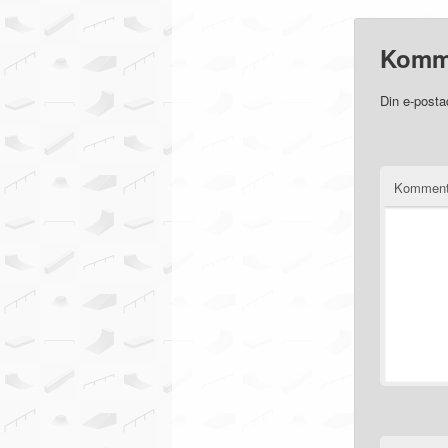
Komm
Din e-posta
Komment