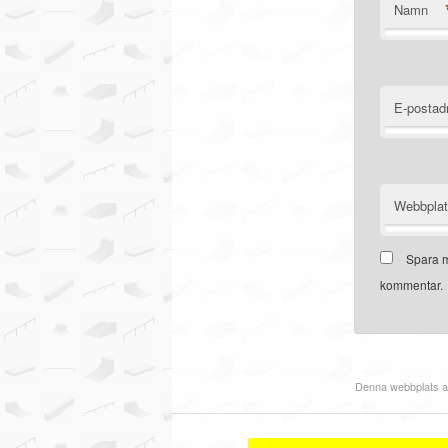
Namn
E-postad
Webbpla
Spara m
kommentar.
Denna webbplats a