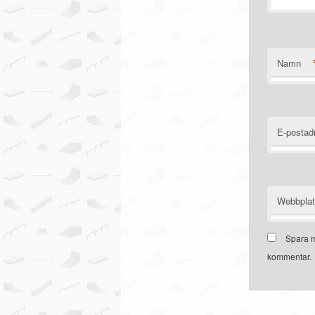
Namn
E-postad
Webbpla
Spara m
kommentar.