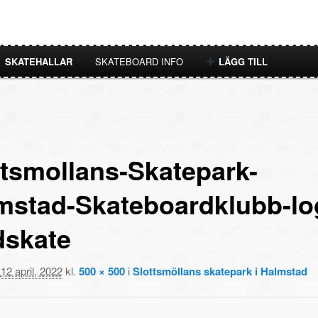
SKATEHALLAR
SKATEBOARD INFO
LÄGG TILL
ttsmollans-Skatepark-
mstad-Skateboardklubb-lo
dskate
t
12 april, 2022
kl.
500 × 500
i
Slottsmöllans skatepark i Halmstad