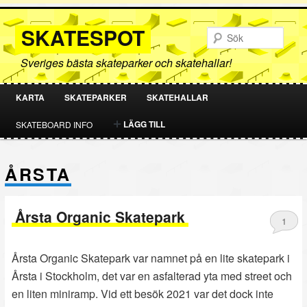
SKATESPOT
Sök
Sveriges bästa skateparker och skatehallar!
KARTA
SKATEPARKER
SKATEHALLAR
HOPPA
HOPPA
LÄGG TILL
SKATEBOARD INFO
TILL
TILL
ÅRSTA
PRIMÄRT
SEKUNDÄRT
INNEHÅLL
INNEHÅLL
Årsta Organic Skatepark
1
Årsta Organic Skatepark var namnet på en lite skatepark i
Årsta i Stockholm, det var en asfalterad yta med street och
en liten miniramp. Vid ett besök 2021 var det dock inte