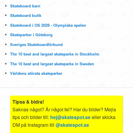
Skateboard barn
Skateboard butik
Skateboard i OS 2028 - Olympiska spelen
Skateparker i Göteborg
Sveriges Skateboardförbund
The 10 best and largest skateparks in Stockholm
The 10 best and largest skateparks in Sweden
Världens största skateparker
Tipsa & bidra!
Saknas något? Är något fel? Har du bilder? Mejla
tips och bilder till:
hej@skatespot.se
eller skicka
DM på Instagram till
@skatespot.se