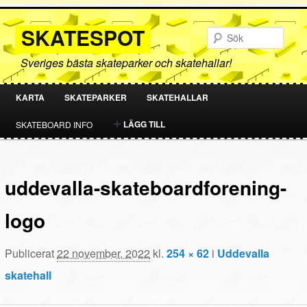
SKATESPOT
Sök
Sveriges bästa skateparker och skatehallar!
KARTA
SKATEPARKER
SKATEHALLAR
HOPPA
HOPPA
LÄGG TILL
SKATEBOARD INFO
TILL
TILL
PRIMÄRT
SEKUNDÄRT
uddevalla-skateboardforening-
INNEHÅLL
INNEHÅLL
logo
Publicerat
22 november, 2022
kl.
254 × 62
i
Uddevalla
skatehall