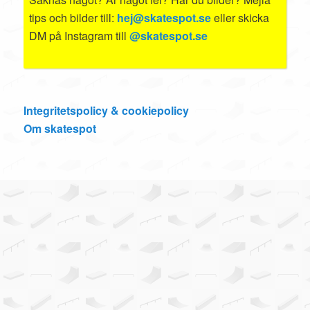
tips och bilder till:
hej@skatespot.se
eller skicka
DM på Instagram till
@skatespot.se
Integritetspolicy & cookiepolicy
Om skatespot