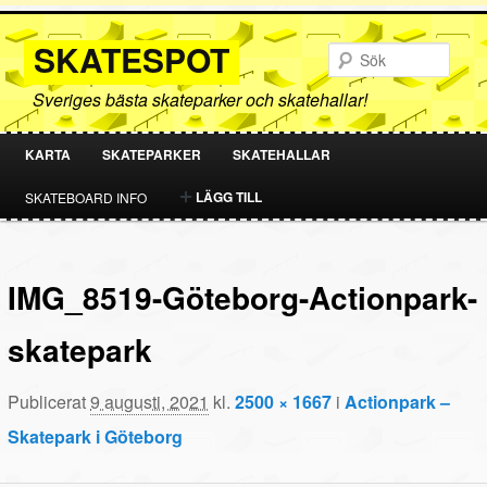
SKATESPOT
Sök
Sveriges bästa skateparker och skatehallar!
KARTA
SKATEPARKER
SKATEHALLAR
HOPPA
HOPPA
LÄGG TILL
SKATEBOARD INFO
TILL
TILL
PRIMÄRT
SEKUNDÄRT
IMG_8519-Göteborg-Actionpark-
INNEHÅLL
INNEHÅLL
skatepark
Publicerat
9 augusti, 2021
kl.
2500 × 1667
i
Actionpark –
Skatepark i Göteborg