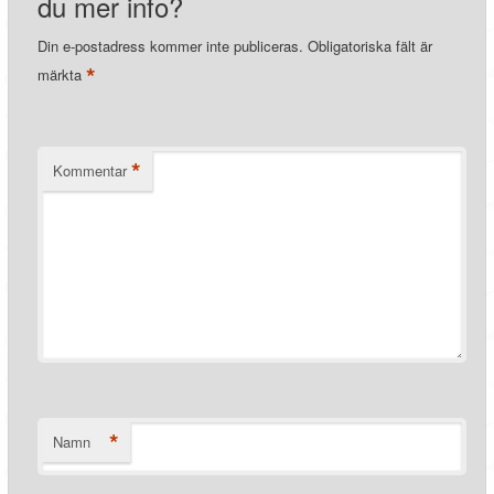
du mer info?
Din e-postadress kommer inte publiceras.
Obligatoriska fält är
*
märkta
*
Kommentar
*
Namn