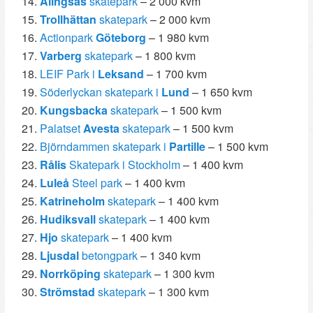
Alingsås
skatepark
– 2 000 kvm
Trollhättan
skatepark
– 2 000 kvm
Actionpark
Göteborg
– 1 980 kvm
Varberg
skatepark
– 1 800 kvm
LEIF Park i
Leksand
– 1 700 kvm
Söderlyckan skatepark i
Lund
– 1 650 kvm
Kungsbacka
skatepark
– 1 500 kvm
Palatset
Avesta
skatepark
– 1 500 kvm
Björndammen skatepark i
Partille
– 1 500 kvm
Rålis
Skatepark i Stockholm
– 1 400 kvm
Luleå
Steel park
– 1 400 kvm
Katrineholm
skatepark
– 1 400 kvm
Hudiksvall
skatepark
– 1 400 kvm
Hjo
skatepark
– 1 400 kvm
Ljusdal
betongpark
– 1 340 kvm
Norrköping
skatepark
– 1 300 kvm
Strömstad
skatepark
– 1 300 kvm