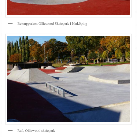
Betongparken Olliewood Skatepark i Jönköping
Rail, Olliewood skatepark