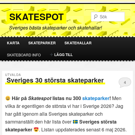
SKATESPOT
Sök
Sveriges bästa skateparker och skatehallar!
KARTA
SKATEPARKER
SKATEHALLAR
HOPPA
HOPPA
LÄGG TILL
SKATEBOARD INFO
TILL
TILL
UTVALDA
PRIMÄRT
SEKUNDÄRT
Sveriges 30 största skateparker
4
Publicerat
2 juli, 2025
INNEHÅLL
INNEHÅLL
Här på
Skatespot
listas nu 300
skateparker
!
Men
vilka är egentligen de största vi har i Sverige 2026? Jag
har gått igenom alla Sveriges skateparker och
sammanställt den här lista över
Sveriges största
skateparker
. Listan uppdaterades senast 6 maj 2026.