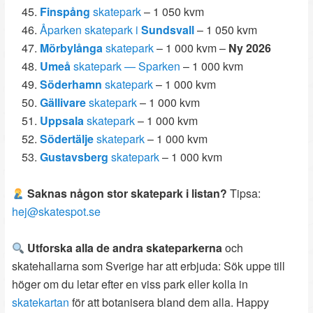
Finspång
skatepark
– 1 050 kvm
Åparken skatepark i
Sundsvall
– 1 050 kvm
Mörbylånga
skatepark
– 1 000 kvm –
Ny 2026
Umeå
skatepark — Sparken
– 1 000 kvm
Söderhamn
skatepark
– 1 000 kvm
Gällivare
skatepark
– 1 000 kvm
Uppsala
skatepark
– 1 000 kvm
Södertälje
skatepark
– 1 000 kvm
Gustavsberg
skatepark
– 1 000 kvm
Saknas någon stor skatepark i listan?
Tipsa:
hej@skatespot.se
Utforska alla de andra skateparkerna
och
skatehallarna som Sverige har att erbjuda: Sök uppe till
höger om du letar efter en viss park eller kolla in
skatekartan
för att botanisera bland dem alla. Happy