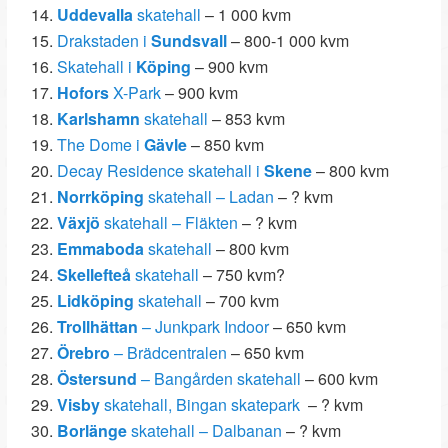
Uddevalla
skatehall
– 1 000 kvm
Drakstaden i
Sundsvall
– 800-1 000 kvm
Skatehall i
Köping
– 900 kvm
Hofors
X-Park
– 900 kvm
Karlshamn
skatehall
– 853 kvm
The Dome i
Gävle
– 850 kvm
Decay Residence skatehall i
Skene
– 800 kvm
Norrköping
skatehall – Ladan
– ? kvm
Växjö
skatehall – Fläkten
– ? kvm
Emmaboda
skatehall
– 800 kvm
Skellefteå
skatehall
– 750 kvm?
Lidköping
skatehall
– 700 kvm
Trollhättan
– Junkpark Indoor
– 650 kvm
Örebro
– Brädcentralen
– 650 kvm
Östersund
– Bangården skatehall
– 600 kvm
Visby
skatehall, Bingan skatepark
– ? kvm
Borlänge
skatehall – Dalbanan
– ? kvm