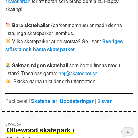
skatekartan
för att botanisera bland dem alla. Happy
skating!
Bara skatehallar
(parker inomhus) är med i denna
lista, inga skateparker utomhus.
Vilka skateparker är de största? Se lisan:
Sveriges
största och bästa skateparker
.
Saknas någon skatehall
som borde finnas med i
listan? Tipsa oss gärna:
hej@skatespot.se
Skicka gärna in bilder och information!
Publicerat i
Skatehallar
,
Uppdateringar
|
3
svar
UTVALDA
Olliewood skatepark i
4