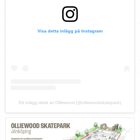
Visa detta inlägg på Instagram
Ett inlägg delat av Olliewood (@olliewoodskatepark)