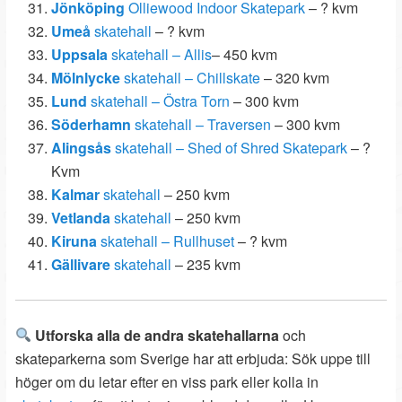
Jönköping
Olliewood Indoor Skatepark
– ? kvm
Umeå
skatehall
– ? kvm
Uppsala
skatehall – Allis
– 450 kvm
Mölnlycke
skatehall – Chillskate
– 320 kvm
Lund
skatehall – Östra Torn
– 300 kvm
Söderhamn
skatehall – Traversen
– 300 kvm
Alingsås
skatehall – Shed of Shred Skatepark
– ?
Kvm
Kalmar
skatehall
– 250 kvm
Vetlanda
skatehall
– 250 kvm
Kiruna
skatehall – Rullhuset
– ? kvm
Gällivare
skatehall
– 235 kvm
Utforska alla de andra skatehallarna
och
skateparkerna som Sverige har att erbjuda: Sök uppe till
höger om du letar efter en viss park eller kolla in