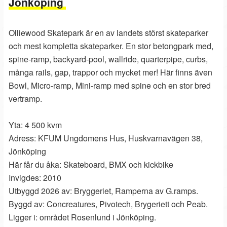
Jönköping
Olliewood Skatepark är en av landets störst skateparker
och mest kompletta skateparker. En stor betongpark med,
spine-ramp, backyard-pool, wallride, quarterpipe, curbs,
många rails, gap, trappor och mycket mer! Här finns även
Bowl, Micro-ramp, Mini-ramp med spine och en stor bred
vertramp.
Yta: 4 500 kvm
Adress: KFUM Ungdomens Hus, Huskvarnavägen 38,
Jönköping
Här får du åka: Skateboard, BMX och kickbike
Invigdes: 2010
Utbyggd 2026 av: Bryggeriet, Ramperna av G.ramps.
Byggd av: Concreatures, Pivotech, Brygeriett och Peab.
Ligger i: området Rosenlund i Jönköping.