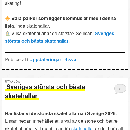
skating!
Bara parker som ligger utomhus är med i denna
lista
, inga skatehallar.
Vilka skatehallar är de största? Se lisan:
Sveriges
största och bästa skatehallar
.
Publicerat i
Uppdateringar
|
4
svar
UTVALDA
Sveriges största och bästa
3
skatehallar
Publicerat
19 december, 2024
Här listar vi de största skatehallarna i Sverige 2026.
Listan nedan innehåller ett urval av de större och bättre
skatehallarna, vill du hitta andra
skatehallar
är det bara att