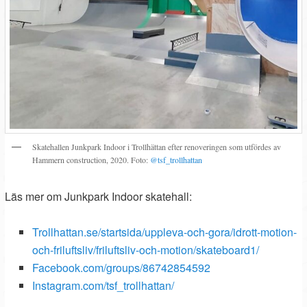
Skatehallen Junkpark Indoor i Trollhättan efter renoveringen som utfördes av
Hammern construction, 2020. Foto:
@tsf_trollhattan
Läs mer om Junkpark Indoor skatehall:
Trollhattan.se/startsida/uppleva-och-gora/idrott-motion-
och-friluftsliv/friluftsliv-och-motion/skateboard1/
Facebook.com/groups/86742854592
Instagram.com/tsf_trollhattan/