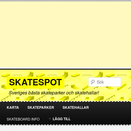
SKATESPOT
Sök
Sveriges bästa skateparker och skatehallar!
KARTA
SKATEPARKER
SKATEHALLAR
HOPPA
HOPPA
LÄGG TILL
SKATEBOARD INFO
TILL
TILL