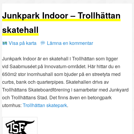
PRIMÄRT
SEKUNDÄRT
Junkpark Indoor – Trollhättan
INNEHÅLL
INNEHÅLL
skatehall
Visa på karta
Lämna en kommentar
Junkpark Indoor är en skatehall i Trollhättan som ligger
vid Saabmuséet på Innovatum-området. Här hittar du en
650m2 stor inomhushall som bjuder på en streetyta med
curbs, bank och quarterpipes. Skatehallen drivs av
Trollhättans Skateboardförening i samarbetar med Junkyard
och Trollhättans Stad. Det finns även en betongpark
utomhus:
Trollhättan skatepark
.