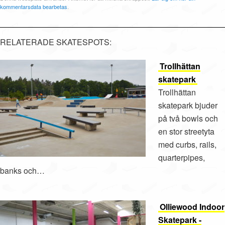
kommentarsdata bearbetas
.
RELATERADE SKATESPOTS:
Trollhättan
skatepark
Trollhättan
skatepark bjuder
på två bowls och
en stor streetyta
med curbs, rails,
quarterpipes,
banks och…
Olliewood Indoor
Skatepark -