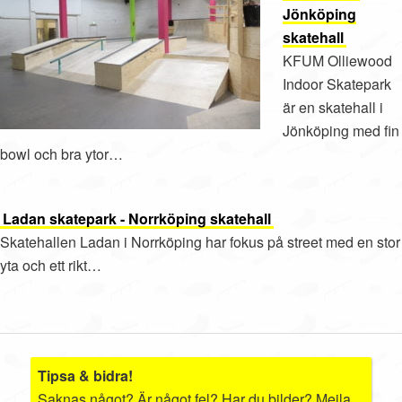
Jönköping
skatehall
KFUM Olliewood
Indoor Skatepark
är en skatehall i
Jönköping med fin
bowl och bra ytor…
Ladan skatepark - Norrköping skatehall
Skatehallen Ladan i Norrköping har fokus på street med en stor
yta och ett rikt…
Tipsa & bidra!
Saknas något? Är något fel? Har du bilder? Mejla