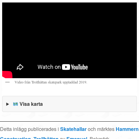
Video från Trollhättan skatepark uppladdad 2019.
Visa karta
Detta inlägg publicerades i
Skatehallar
och märktes
Hammern
Construction
,
Trollhättan
av
Emanuel
. Bokmärk