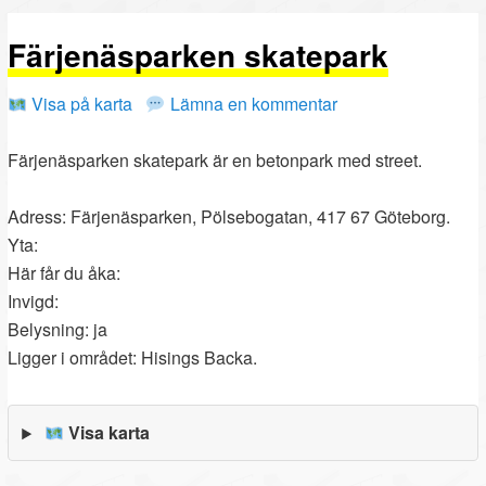
PRIMÄRT
SEKUNDÄRT
Färjenäsparken skatepark
INNEHÅLL
INNEHÅLL
Visa på karta
Lämna en kommentar
Färjenäsparken skatepark är en betonpark med street.
Adress: Färjenäsparken, Pölsebogatan, 417 67 Göteborg.
Yta:
Här får du åka:
Invigd:
Belysning: ja
Ligger i området: Hisings Backa.
Visa karta