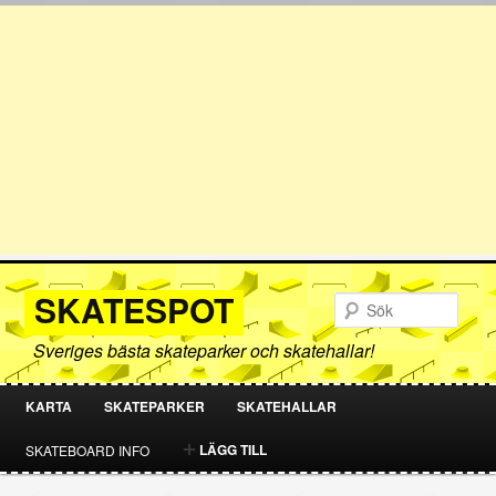
SKATESPOT
Sök
Sveriges bästa skateparker och skatehallar!
KARTA
SKATEPARKER
SKATEHALLAR
HOPPA
HOPPA
LÄGG TILL
SKATEBOARD INFO
TILL
TILL