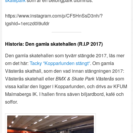
skatepark
som är en betongpark utomhus.
https://www.instagram.com/p/CF5HnSsD3nh/?
igshid=1erczd0l9ufdr
Historia: Den gamla skatehallen (R.I.P 2017)
Den gamla skatehallen som tyvärr stängde 2017, läs mer
om det här:
Tacky ”Kopparlunden stängt”
. Om gamla
Västerås skathall, som den vad innan stängningen 2017:
Västerås skatehall eller
BMX & Skate Park Västerås
som
vissa kallar den ligger i Kopparlunden, och drivs av KFUM
Malmabergs IK. I hallen finns säven biljardbord, kafé och
soffor.