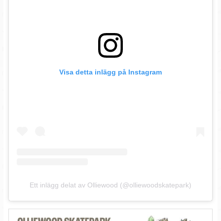
Visa detta inlägg på Instagram
Ett inlägg delat av Olliewood (@olliewoodskatepark)