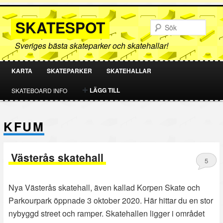
SKATESPOT
Sök
Sveriges bästa skateparker och skatehallar!
KARTA
SKATEPARKER
SKATEHALLAR
HOPPA
HOPPA
LÄGG TILL
SKATEBOARD INFO
TILL
TILL
KFUM
PRIMÄRT
SEKUNDÄRT
INNEHÅLL
INNEHÅLL
Västerås skatehall
5
Nya Västerås skatehall, även kallad Korpen Skate och
Parkourpark öppnade 3 oktober 2020. Här hittar du en stor
nybyggd street och ramper. Skatehallen ligger i området