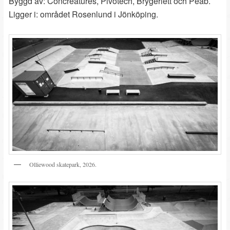
Byggd av: Concreatures, Pivotech, Brygeriett och Peab.
Ligger i: området Rosenlund i Jönköping.
Olliewood skatepark, 2026.