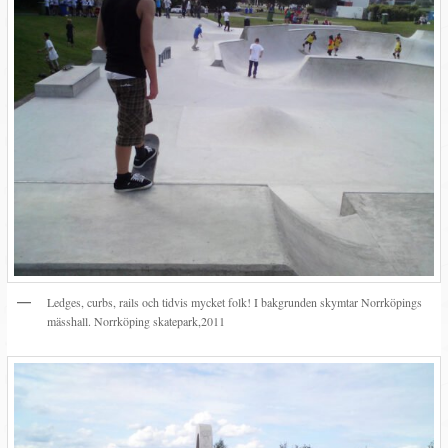
Ledges, curbs, rails och tidvis mycket folk! I bakgrunden skymtar Norrköpings
mässhall. Norrköping skatepark,2011