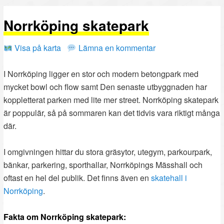
PRIMÄRT
SEKUNDÄRT
Norrköping skatepark
INNEHÅLL
INNEHÅLL
Visa på karta
Lämna en kommentar
I Norrköping ligger en stor och modern betongpark med
mycket bowl och flow samt Den senaste utbyggnaden har
koppletterat parken med lite mer street. Norrköping skatepark
är poppulär, så på sommaren kan det tidvis vara riktigt många
där.
I omgivningen hittar du stora gräsytor, utegym, parkourpark,
bänkar, parkering, sporthallar, Norrköpings Mässhall och
oftast en hel del publik. Det finns även en
skatehall i
Norrköping
.
Fakta om Norrköping skatepark: