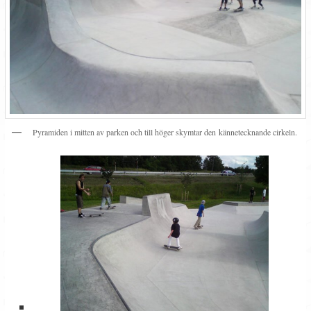
Pyramiden i mitten av parken och till höger skymtar den kännetecknande cirkeln.