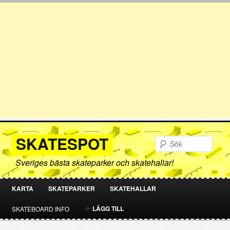
SKATESPOT
Sök
Sveriges bästa skateparker och skatehallar!
KARTA
SKATEPARKER
SKATEHALLAR
HOPPA
HOPPA
LÄGG TILL
SKATEBOARD INFO
TILL
TILL