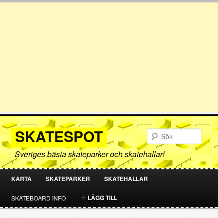
SKATESPOT
Sök
Sveriges bästa skateparker och skatehallar!
KARTA
SKATEPARKER
SKATEHALLAR
HOPPA
HOPPA
LÄGG TILL
SKATEBOARD INFO
TILL
TILL