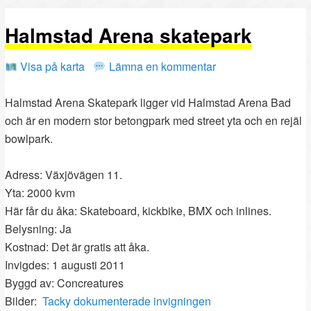
PRIMÄRT
SEKUNDÄRT
Halmstad Arena skatepark
INNEHÅLL
INNEHÅLL
Visa på karta
Lämna en kommentar
Halmstad Arena Skatepark ligger vid Halmstad Arena Bad
och är en modern stor betongpark med street yta och en rejäl
bowlpark.
Adress: Växjövägen 11.
Yta: 2000 kvm
Här får du åka: Skateboard, kickbike, BMX och inlines.
Belysning: Ja
Kostnad: Det är gratis att åka.
Invigdes: 1 augusti 2011
Byggd av: Concreatures
Bilder:
Tacky dokumenterade invigningen