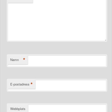
*
Namn
*
E-postadress
Webbplats