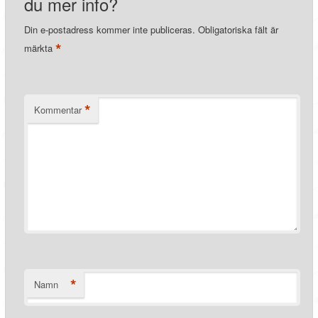
du mer info?
Din e-postadress kommer inte publiceras.
Obligatoriska fält är
*
märkta
*
Kommentar
*
Namn