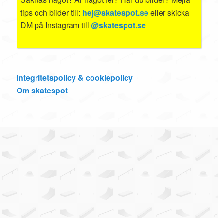
tips och bilder till:
hej@skatespot.se
eller skicka
DM på Instagram till
@skatespot.se
Integritetspolicy & cookiepolicy
Om skatespot