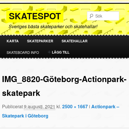
SKATESPOT
Sök
Sveriges bästa skateparker och skatehallar!
KARTA
SKATEPARKER
SKATEHALLAR
HOPPA
HOPPA
LÄGG TILL
SKATEBOARD INFO
TILL
TILL
PRIMÄRT
SEKUNDÄRT
IMG_8820-Göteborg-Actionpark-
INNEHÅLL
INNEHÅLL
skatepark
Publicerat
9 augusti, 2021
kl.
2500 × 1667
i
Actionpark –
Skatepark i Göteborg