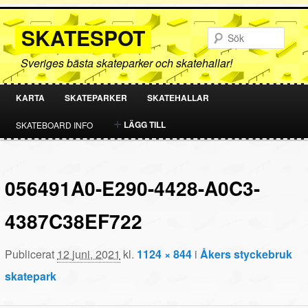
SKATESPOT
Sök
Sveriges bästa skateparker och skatehallar!
KARTA
SKATEPARKER
SKATEHALLAR
HOPPA
HOPPA
LÄGG TILL
SKATEBOARD INFO
TILL
TILL
PRIMÄRT
SEKUNDÄRT
056491A0-E290-4428-A0C3-
INNEHÅLL
INNEHÅLL
4387C38EF722
Publicerat
12 juni, 2021
kl.
1124 × 844
i
Åkers styckebruk
skatepark