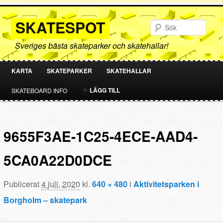
SKATESPOT
Sök
Sveriges bästa skateparker och skatehallar!
KARTA
SKATEPARKER
SKATEHALLAR
HOPPA
HOPPA
LÄGG TILL
SKATEBOARD INFO
TILL
TILL
PRIMÄRT
SEKUNDÄRT
9655F3AE-1C25-4ECE-AAD4-
INNEHÅLL
INNEHÅLL
5CA0A22D0DCE
Publicerat
4 juli, 2020
kl.
640 × 480
i
Aktivitetsparken i
Borgholm – skatepark