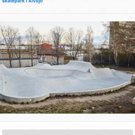
skatepark i Älvsjö