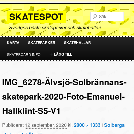
SKATESPOT
Sök
Sveriges bästa skateparker och skatehallar!
KARTA
SKATEPARKER
SKATEHALLAR
HOPPA
HOPPA
LÄGG TILL
SKATEBOARD INFO
TILL
TILL
PRIMÄRT
SEKUNDÄRT
IMG_6278-Älvsjö-Solbrännans-
INNEHÅLL
INNEHÅLL
skatepark-2020-Foto-Emanuel-
Hallklint-S5-V1
Publicerat
12 september, 2020
kl.
2000 × 1333
i
Solberga