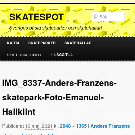
SKATESPOT
Sök
Sveriges bästa skateparker och skatehallar!
KARTA
SKATEPARKER
SKATEHALLAR
HOPPA
HOPPA
LÄGG TILL
SKATEBOARD INFO
TILL
TILL
PRIMÄRT
SEKUNDÄRT
IMG_8337-Anders-Franzens-
INNEHÅLL
INNEHÅLL
skatepark-Foto-Emanuel-
Hallklint
Publicerat
10 maj, 2021
kl.
2048 × 1365
i
Anders Franzéns