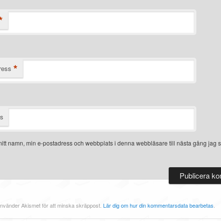
*
*
ress
ts
itt namn, min e-postadress och webbplats i denna webbläsare till nästa gång jag s
nvänder Akismet för att minska skräppost.
Lär dig om hur din kommentarsdata bearbetas
.