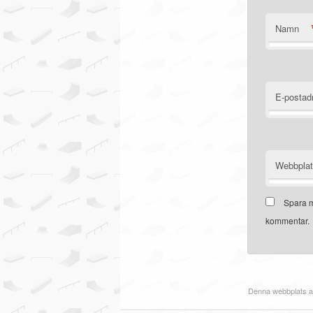
Namn
E-postad
Webbpla
Spara m
kommentar.
Denna webbplats a