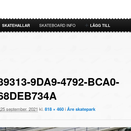
SKATEHALLAR
SKATEBOARD INFO
LÄGG TILL
39313-9DA9-4792-BCA0-
68DEB734A
t
25 september, 2021
kl.
818 × 460
i
Åre skatepark