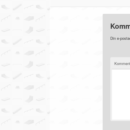
Komm
Din e-posta
Komment