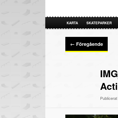
KARTA
SKATEPARKER
HOPPA
HOPPA
TILL
TILL
Bildnavigering
← Föregående
PRIMÄRT
SEKUNDÄRT
INNEHÅLL
INNEHÅLL
IMG
Act
Publicera