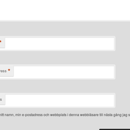
*
*
ress
ts
itt namn, min e-postadress och webbplats i denna webbläsare till nästa gång jag s