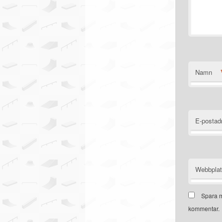
Namn
E-postad
Webbpla
Spara m
kommentar.