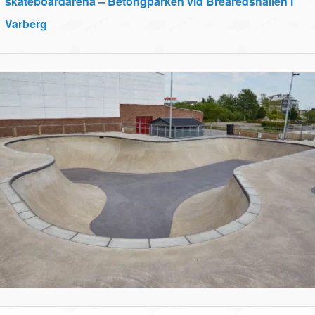
skateboardarena – Betongparken vid Brearedshallen i
Varberg