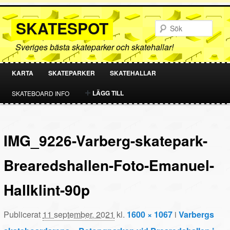
SKATESPOT
Sök
Sveriges bästa skateparker och skatehallar!
KARTA
SKATEPARKER
SKATEHALLAR
HOPPA
HOPPA
LÄGG TILL
SKATEBOARD INFO
TILL
TILL
PRIMÄRT
SEKUNDÄRT
IMG_9226-Varberg-skatepark-
INNEHÅLL
INNEHÅLL
Brearedshallen-Foto-Emanuel-
Hallklint-90p
Publicerat
11 september, 2021
kl.
1600 × 1067
i
Varbergs