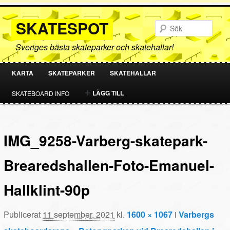
SKATESPOT
Sök
Sveriges bästa skateparker och skatehallar!
KARTA
SKATEPARKER
SKATEHALLAR
HOPPA
HOPPA
LÄGG TILL
SKATEBOARD INFO
TILL
TILL
PRIMÄRT
SEKUNDÄRT
IMG_9258-Varberg-skatepark-
INNEHÅLL
INNEHÅLL
Brearedshallen-Foto-Emanuel-
Hallklint-90p
Publicerat
11 september, 2021
kl.
1600 × 1067
i
Varbergs