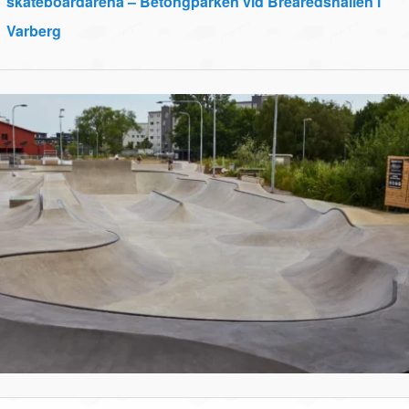
skateboardarena – Betongparken vid Brearedshallen i
Varberg