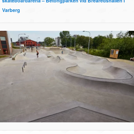
skateboardarena – Betongparken vid Brearedshallen i
Varberg