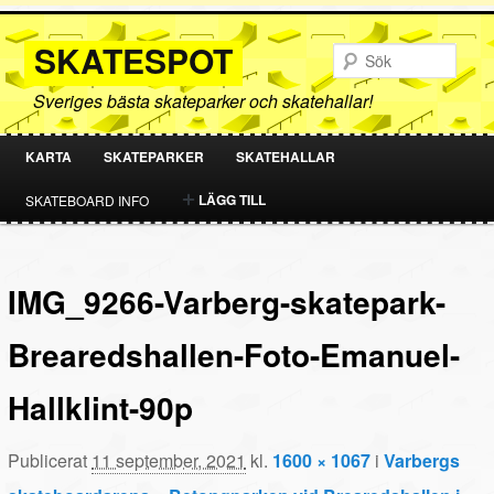
SKATESPOT
Sök
Sveriges bästa skateparker och skatehallar!
KARTA
SKATEPARKER
SKATEHALLAR
HOPPA
HOPPA
LÄGG TILL
SKATEBOARD INFO
TILL
TILL
PRIMÄRT
SEKUNDÄRT
IMG_9266-Varberg-skatepark-
INNEHÅLL
INNEHÅLL
Brearedshallen-Foto-Emanuel-
Hallklint-90p
Publicerat
11 september, 2021
kl.
1600 × 1067
i
Varbergs