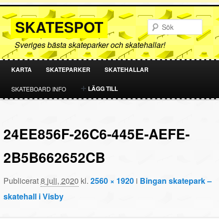
SKATESPOT
Sök
Sveriges bästa skateparker och skatehallar!
KARTA
SKATEPARKER
SKATEHALLAR
HOPPA
HOPPA
LÄGG TILL
SKATEBOARD INFO
TILL
TILL
PRIMÄRT
SEKUNDÄRT
24EE856F-26C6-445E-AEFE-
INNEHÅLL
INNEHÅLL
2B5B662652CB
Publicerat
8 juli, 2020
kl.
2560 × 1920
i
Bingan skatepark –
skatehall i Visby