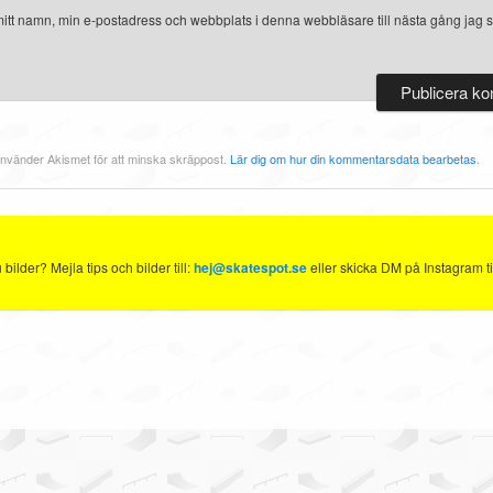
itt namn, min e-postadress och webbplats i denna webbläsare till nästa gång jag s
nvänder Akismet för att minska skräppost.
Lär dig om hur din kommentarsdata bearbetas
.
ilder? Mejla tips och bilder till:
hej@skatespot.se
eller skicka DM på Instagram ti