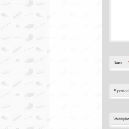
Namn
E-postad
Webbpla