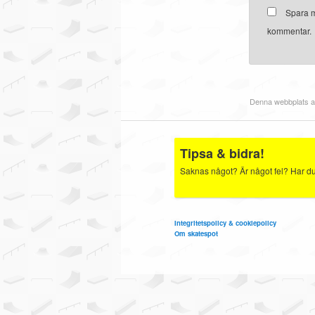
Spara m
kommentar.
Denna webbplats a
Tipsa & bidra!
Saknas något? Är något fel? Har du b
Integritetspolicy & cookiepolicy
Om skatespot