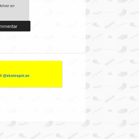
kriver en
ll
@skatespot.se