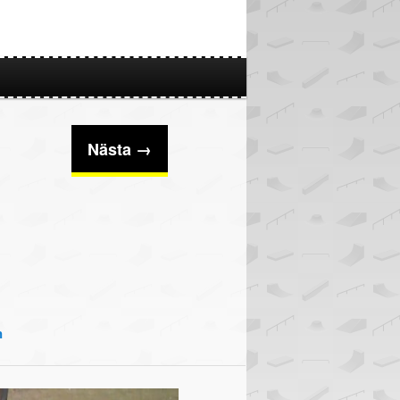
Nästa →
n