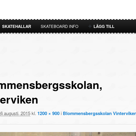
SKATEHALLAR
SKATEBOARD INFO
LÄGG TILL
mmensbergsskolan,
terviken
t
6 augusti, 2015
kl.
1200 × 900
i
Blommensbergsskolan Vintervike