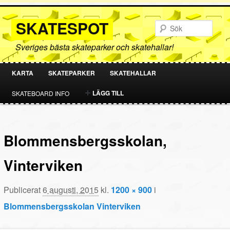
SKATESPOT
Sök
Sveriges bästa skateparker och skatehallar!
KARTA
SKATEPARKER
SKATEHALLAR
HOPPA
HOPPA
LÄGG TILL
SKATEBOARD INFO
TILL
TILL
PRIMÄRT
SEKUNDÄRT
Blommensbergsskolan,
INNEHÅLL
INNEHÅLL
Vinterviken
Publicerat
6 augusti, 2015
kl.
1200 × 900
i
Blommensbergsskolan Vinterviken