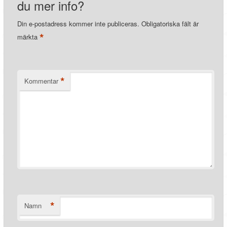
du mer info?
Din e-postadress kommer inte publiceras.
Obligatoriska fält är
*
märkta
*
Kommentar
*
Namn