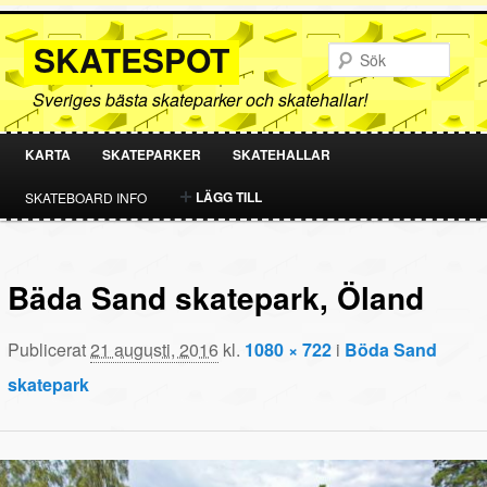
SKATESPOT
Sök
Sveriges bästa skateparker och skatehallar!
KARTA
SKATEPARKER
SKATEHALLAR
HOPPA
HOPPA
LÄGG TILL
SKATEBOARD INFO
TILL
TILL
PRIMÄRT
SEKUNDÄRT
Bäda Sand skatepark, Öland
INNEHÅLL
INNEHÅLL
Publicerat
21 augusti, 2016
kl.
1080 × 722
i
Böda Sand
skatepark