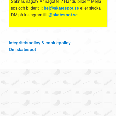
Saknas något? Är något fel? Har du bilder? Mejla
tips och bilder till:
hej@skatespot.se
eller skicka
DM på Instagram till
@skatespot.se
Integritetspolicy & cookiepolicy
Om skatespot