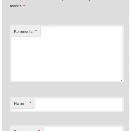
*
märkta
*
Kommentar
*
Namn