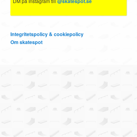
DM på Instagram till
@skatespot.se
Integritetspolicy & cookiepolicy
Om skatespot