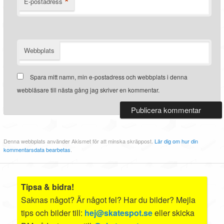
*
E-postadress
Webbplats
Spara mitt namn, min e-postadress och webbplats i denna
webbläsare till nästa gång jag skriver en kommentar.
Denna webbplats använder Akismet för att minska skräppost.
Lär dig om hur din
kommentarsdata bearbetas
.
Tipsa & bidra!
Saknas något? Är något fel? Har du bilder? Mejla
tips och bilder till:
hej@skatespot.se
eller skicka