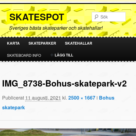
SKATESPOT
Sök
Sveriges bästa skateparker och skatehallar!
KARTA
SKATEPARKER
SKATEHALLAR
HOPPA
HOPPA
LÄGG TILL
SKATEBOARD INFO
TILL
TILL
PRIMÄRT
SEKUNDÄRT
IMG_8738-Bohus-skatepark-v2
INNEHÅLL
INNEHÅLL
Publicerat
11 augusti, 2021
kl.
2500 × 1667
i
Bohus
skatepark