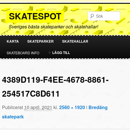
SKATESPOT
Sök
Sveriges bästa skateparker och skatehallar!
KARTA
SKATEPARKER
SKATEHALLAR
HOPPA
HOPPA
LÄGG TILL
SKATEBOARD INFO
TILL
TILL
PRIMÄRT
SEKUNDÄRT
4389D119-F4EE-4678-8861-
INNEHÅLL
INNEHÅLL
254517C8D611
Publicerat
10 april, 2021
kl.
2560 × 1920
i
Bredäng
skatepark