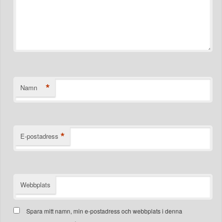
*
Namn
*
E-postadress
Webbplats
Spara mitt namn, min e-postadress och webbplats i denna