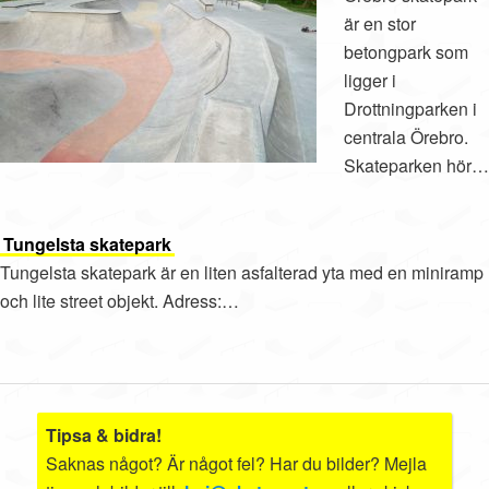
är en stor
betongpark som
ligger i
Drottningparken i
centrala Örebro.
Skateparken hör…
Tungelsta skatepark
Tungelsta skatepark är en liten asfalterad yta med en miniramp
och lite street objekt. Adress:…
Tipsa & bidra!
Saknas något? Är något fel? Har du bilder? Mejla