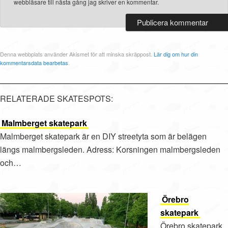
webbläsare till nästa gång jag skriver en kommentar.
Denna webbplats använder Akismet för att minska skräppost.
Lär dig om hur din
kommentarsdata bearbetas
.
RELATERADE SKATESPOTS:
Malmberget skatepark
Malmberget skatepark är en DIY streetyta som är belägen
längs malmbergsleden. Adress: Korsningen malmbergsleden
och…
Örebro
skatepark
Örebro skatepark