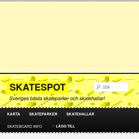
SKATESPOT
Sök
Sveriges bästa skateparker och skatehallar!
KARTA
SKATEPARKER
SKATEHALLAR
HOPPA
HOPPA
LÄGG TILL
SKATEBOARD INFO
TILL
TILL