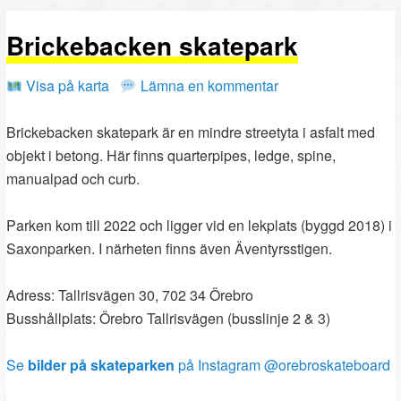
PRIMÄRT
SEKUNDÄRT
Brickebacken skatepark
INNEHÅLL
INNEHÅLL
Visa på karta
Lämna en kommentar
Brickebacken skatepark är en mindre streetyta i asfalt med
objekt i betong. Här finns quarterpipes, ledge, spine,
manualpad och curb.
Parken kom till 2022 och ligger vid en lekplats (byggd 2018) i
Saxonparken. I närheten finns även Äventyrsstigen.
Adress: Tallrisvägen 30, 702 34 Örebro
Busshållplats: Örebro Tallrisvägen (busslinje 2 & 3)
Se
bilder på skateparken
på Instagram @orebroskateboard