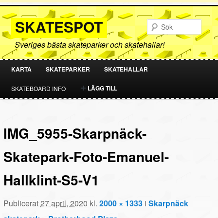
SKATESPOT
Sök
Sveriges bästa skateparker och skatehallar!
KARTA
SKATEPARKER
SKATEHALLAR
HOPPA
HOPPA
LÄGG TILL
SKATEBOARD INFO
TILL
TILL
PRIMÄRT
SEKUNDÄRT
IMG_5955-Skarpnäck-
INNEHÅLL
INNEHÅLL
Skatepark-Foto-Emanuel-
Hallklint-S5-V1
Publicerat
27 april, 2020
kl.
2000 × 1333
i
Skarpnäck