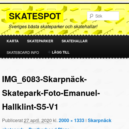
SKATESPOT
Sök
Sveriges bästa skateparker och skatehallar!
KARTA
SKATEPARKER
SKATEHALLAR
HOPPA
HOPPA
LÄGG TILL
SKATEBOARD INFO
TILL
TILL
PRIMÄRT
SEKUNDÄRT
IMG_6083-Skarpnäck-
INNEHÅLL
INNEHÅLL
Skatepark-Foto-Emanuel-
Hallklint-S5-V1
Publicerat
27 april, 2020
kl.
2000 × 1333
i
Skarpnäck