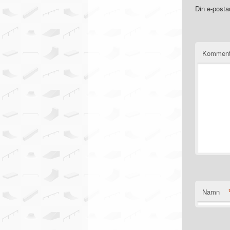
Din e-posta
Komment
Namn