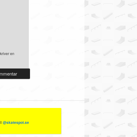
kriver en
ll
@skatespot.se