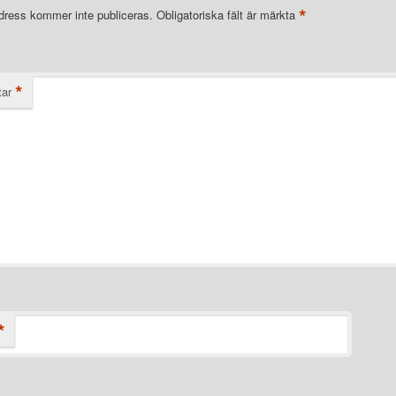
*
dress kommer inte publiceras.
Obligatoriska fält är märkta
*
ar
*