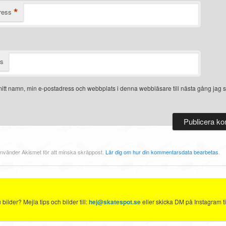
*
ress
ts
itt namn, min e-postadress och webbplats i denna webbläsare till nästa gång jag s
nvänder Akismet för att minska skräppost.
Lär dig om hur din kommentarsdata bearbetas
.
ilder? Mejla tips och bilder till:
hej@skatespot.se
eller skicka DM på Instagram ti