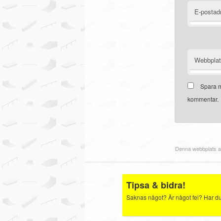
E-postad
Webbpla
Spara m
kommentar.
Denna webbplats a
Tipsa & bidra!
Saknas något? Är något fel? Har du b