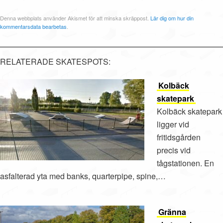
Denna webbplats använder Akismet för att minska skräppost.
Lär dig om hur din
kommentarsdata bearbetas
.
RELATERADE SKATESPOTS:
Kolbäck
skatepark
Kolbäck skatepark
ligger vid
fritidsgården
precis vid
tågstationen. En
asfalterad yta med banks, quarterpipe, spine,…
Gränna