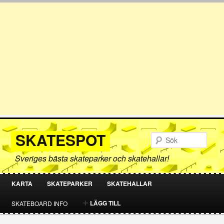
SKATESPOT
Sök
Sveriges bästa skateparker och skatehallar!
KARTA
SKATEPARKER
SKATEHALLAR
HOPPA
HOPPA
LÄGG TILL
SKATEBOARD INFO
TILL
TILL