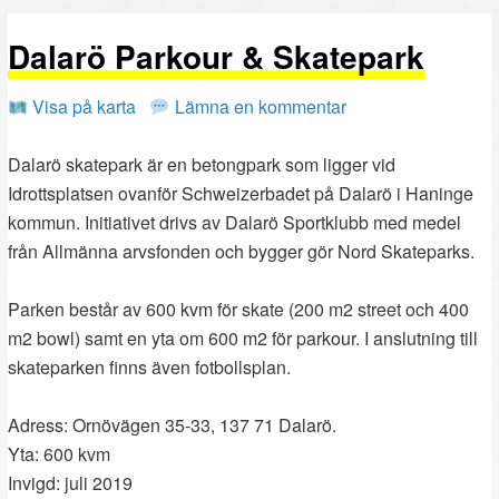
PRIMÄRT
SEKUNDÄRT
Dalarö Parkour & Skatepark
INNEHÅLL
INNEHÅLL
Visa på karta
Lämna en kommentar
Dalarö skatepark är en betongpark som ligger vid
Idrottsplatsen ovanför Schweizerbadet på Dalarö i Haninge
kommun. Initiativet drivs av Dalarö Sportklubb med medel
från Allmänna arvsfonden och bygger gör Nord Skateparks.
Parken består av 600 kvm för skate (200 m2 street och 400
m2 bowl) samt en yta om 600 m2 för parkour. I anslutning till
skateparken finns även fotbollsplan.
Adress: Ornövägen 35-33, 137 71 Dalarö.
Yta: 600 kvm
Invigd: juli 2019