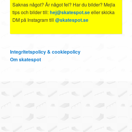
Saknas något? Är något fel? Har du bilder? Mejla
tips och bilder till:
hej@skatespot.se
eller skicka
DM på Instagram till
@skatespot.se
Integritetspolicy & cookiepolicy
Om skatespot