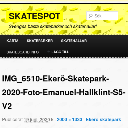
SKATESPOT
Sök
Sveriges bästa skateparker och skatehallar!
KARTA
SKATEPARKER
SKATEHALLAR
HOPPA
HOPPA
LÄGG TILL
SKATEBOARD INFO
TILL
TILL
PRIMÄRT
SEKUNDÄRT
IMG_6510-Ekerö-Skatepark-
INNEHÅLL
INNEHÅLL
2020-Foto-Emanuel-Hallklint-S5-
V2
Publicerat
19 juni, 2020
kl.
2000 × 1333
i
Ekerö skatepark