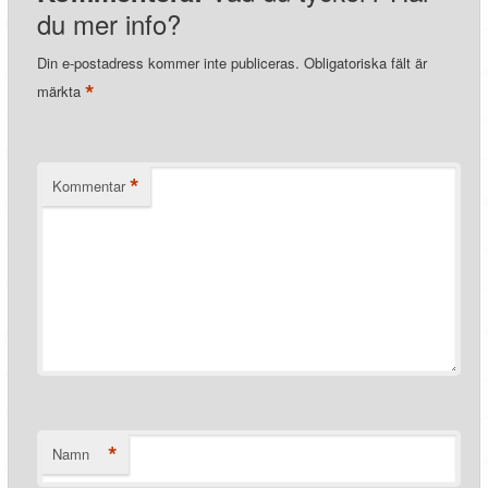
du mer info?
Din e-postadress kommer inte publiceras.
Obligatoriska fält är
*
märkta
*
Kommentar
*
Namn