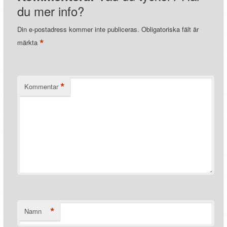
du mer info?
Din e-postadress kommer inte publiceras.
Obligatoriska fält är
*
märkta
*
Kommentar
*
Namn