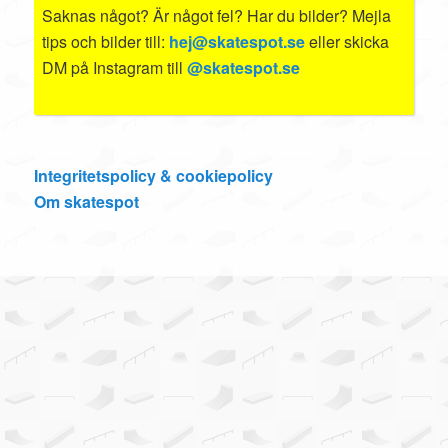
Saknas något? Är något fel? Har du bilder? Mejla
tips och bilder till:
hej@skatespot.se
eller skicka
DM på Instagram till
@skatespot.se
Integritetspolicy & cookiepolicy
Om skatespot