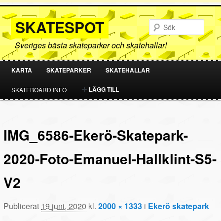
SKATESPOT
Sök
Sveriges bästa skateparker och skatehallar!
KARTA
SKATEPARKER
SKATEHALLAR
HOPPA
HOPPA
LÄGG TILL
SKATEBOARD INFO
TILL
TILL
PRIMÄRT
SEKUNDÄRT
IMG_6586-Ekerö-Skatepark-
INNEHÅLL
INNEHÅLL
2020-Foto-Emanuel-Hallklint-S5-
V2
Publicerat
19 juni, 2020
kl.
2000 × 1333
i
Ekerö skatepark