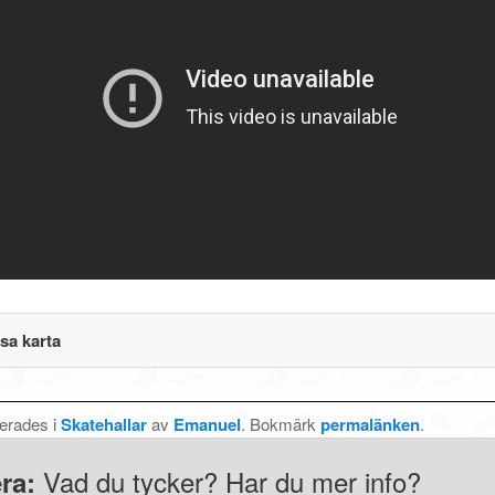
sa karta
cerades i
Skatehallar
av
Emanuel
. Bokmärk
permalänken
.
Vad du tycker? Har du mer info?
ra: