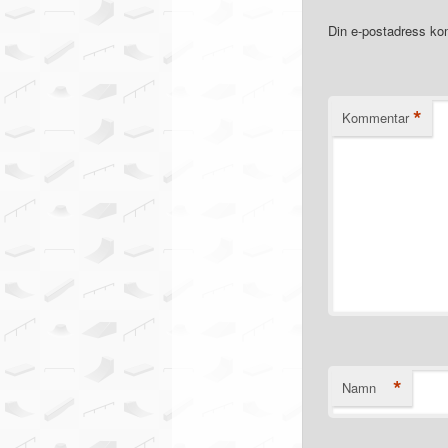
Din e-postadress kom
*
Kommentar
*
Namn