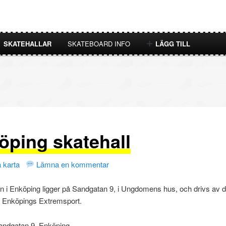
SKATEHALLAR
SKATEBOARD INFO
LÄGG TILL
öping skatehall
 karta
Lämna en kommentar
n i Enköping ligger på Sandgatan 9, i Ungdomens hus, och drivs av d
n Enköpings Extremsport.
andgatan 9, Enköping.