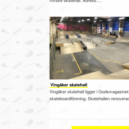
mindre skatehall. Adress:…
Vingåker skatehall
Vingåker skatehall ligger i Godsmagasinet
skateboardförening. Skatehallen renover