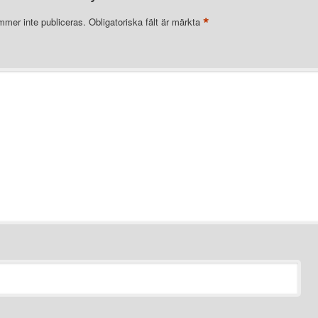
*
mer inte publiceras.
Obligatoriska fält är märkta