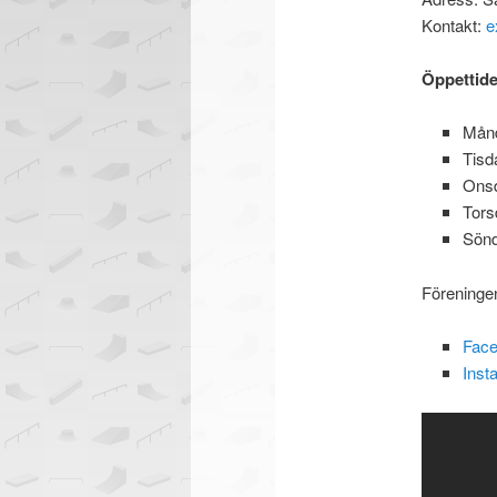
Kontakt:
e
Öppettide
Månd
Tisd
Onsd
Tors
Sönd
Föreninge
Face
Inst