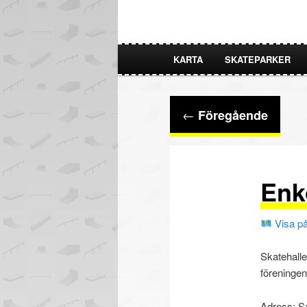
KARTA
SKATEPARKER
HOPPA
HOPPA
TILL
TILL
Inläggsnavigering
←
Föregående
PRIMÄRT
SEKUNDÄRT
INNEHÅLL
INNEHÅLL
Enk
Visa på
Skatehalle
föreninge
Adress: S