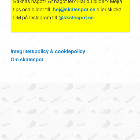
Saknas något? Är något fel? Har du bilder? Mejla
tips och bilder till:
hej@skatespot.se
eller skicka
DM på Instagram till
@skatespot.se
Integritetspolicy & cookiepolicy
Om skatespot