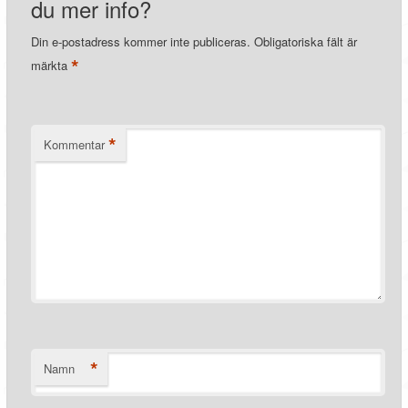
du mer info?
Din e-postadress kommer inte publiceras.
Obligatoriska fält är
*
märkta
*
Kommentar
*
Namn