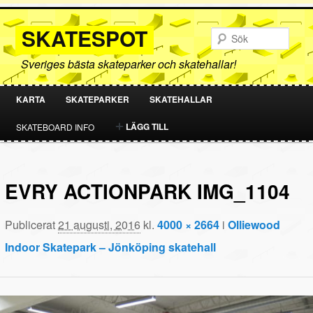
SKATESPOT
Sök
Sveriges bästa skateparker och skatehallar!
KARTA
SKATEPARKER
SKATEHALLAR
HOPPA
HOPPA
LÄGG TILL
SKATEBOARD INFO
TILL
TILL
PRIMÄRT
SEKUNDÄRT
EVRY ACTIONPARK IMG_1104
INNEHÅLL
INNEHÅLL
Publicerat
21 augusti, 2016
kl.
4000 × 2664
i
Olliewood
Indoor Skatepark – Jönköping skatehall