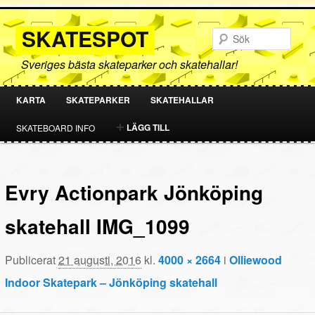
SKATESPOT
Sök
Sveriges bästa skateparker och skatehallar!
KARTA
SKATEPARKER
SKATEHALLAR
HOPPA
HOPPA
LÄGG TILL
SKATEBOARD INFO
TILL
TILL
PRIMÄRT
SEKUNDÄRT
Evry Actionpark Jönköping
INNEHÅLL
INNEHÅLL
skatehall IMG_1099
Publicerat
21 augusti, 2016
kl.
4000 × 2664
i
Olliewood
Indoor Skatepark – Jönköping skatehall