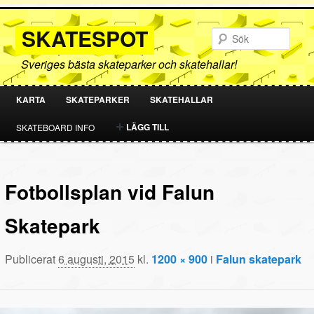
SKATESPOT
Sök
Sveriges bästa skateparker och skatehallar!
KARTA
SKATEPARKER
SKATEHALLAR
HOPPA
HOPPA
LÄGG TILL
SKATEBOARD INFO
TILL
TILL
PRIMÄRT
SEKUNDÄRT
Fotbollsplan vid Falun
INNEHÅLL
INNEHÅLL
Skatepark
Publicerat
6 augusti, 2015
kl.
1200 × 900
i
Falun skatepark