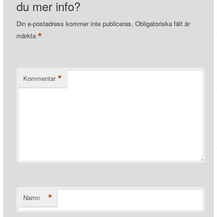
du mer info?
Din e-postadress kommer inte publiceras.
Obligatoriska fält är
*
märkta
*
Kommentar
*
Namn