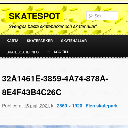
SKATESPOT
Sök
Sveriges bästa skateparker och skatehallar!
KARTA
SKATEPARKER
SKATEHALLAR
HOPPA
HOPPA
LÄGG TILL
SKATEBOARD INFO
TILL
TILL
PRIMÄRT
SEKUNDÄRT
32A1461E-3859-4A74-878A-
INNEHÅLL
INNEHÅLL
8E4F43B4C26C
Publicerat
15 maj, 2021
kl.
2560 × 1920
i
Flen skatepark