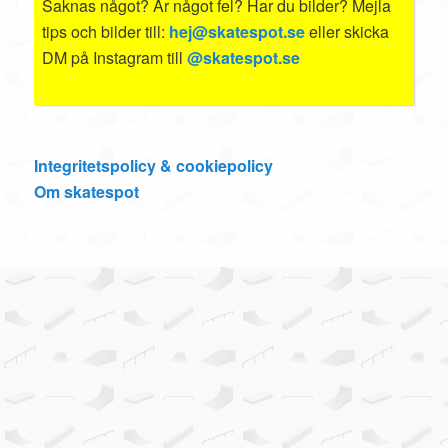
Saknas något? Är något fel? Har du bilder? Mejla
tips och bilder till:
hej@skatespot.se
eller skicka
DM på Instagram till
@skatespot.se
Integritetspolicy & cookiepolicy
Om skatespot