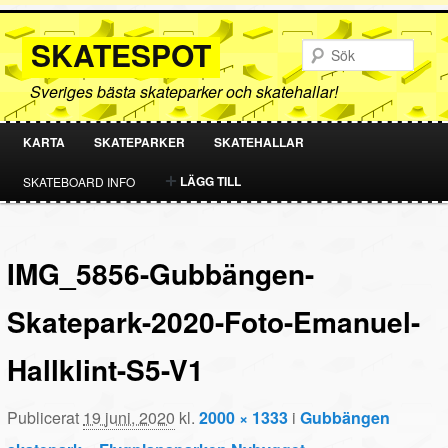
SKATESPOT
Sök
Sveriges bästa skateparker och skatehallar!
KARTA
SKATEPARKER
SKATEHALLAR
HOPPA
HOPPA
LÄGG TILL
SKATEBOARD INFO
TILL
TILL
PRIMÄRT
SEKUNDÄRT
IMG_5856-Gubbängen-
INNEHÅLL
INNEHÅLL
Skatepark-2020-Foto-Emanuel-
Hallklint-S5-V1
Publicerat
19 juni, 2020
kl.
2000 × 1333
i
Gubbängen