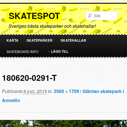
SKATESPOT
Sök
Sveriges bästa skateparker och skatehallar!
KARTA
SKATEPARKER
SKATEHALLAR
HOPPA
HOPPA
LÄGG TILL
SKATEBOARD INFO
TILL
TILL
PRIMÄRT
SEKUNDÄRT
180620-0291-T
INNEHÅLL
INNEHÅLL
Publicerat
8 juni, 2019
kl.
2560 × 1709
i
Gläntan skatepark i
Annelöv