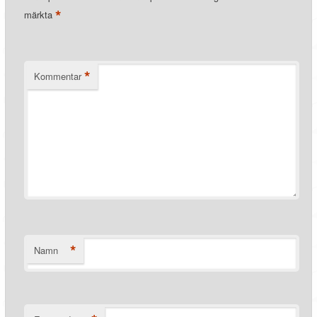
*
märkta
*
Kommentar
*
Namn