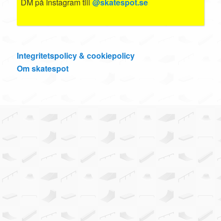
DM på Instagram till
@skatespot.se
Integritetspolicy & cookiepolicy
Om skatespot