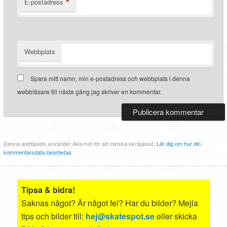
*
E-postadress
Webbplats
Spara mitt namn, min e-postadress och webbplats i denna
webbläsare till nästa gång jag skriver en kommentar.
Denna webbplats använder Akismet för att minska skräppost.
Lär dig om hur din
kommentarsdata bearbetas
.
Tipsa & bidra!
Saknas något? Är något fel? Har du bilder? Mejla
tips och bilder till:
hej@skatespot.se
eller skicka