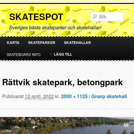
SKATESPOT
Sök
Sveriges bästa skateparker och skatehallar!
KARTA
SKATEPARKER
SKATEHALLAR
HOPPA
HOPPA
LÄGG TILL
SKATEBOARD INFO
TILL
TILL
PRIMÄRT
SEKUNDÄRT
Rättvik skatepark, betongpark
INNEHÅLL
INNEHÅLL
Publicerat
12 april, 2022
kl.
2000 × 1125
i
Gnarp skatehall