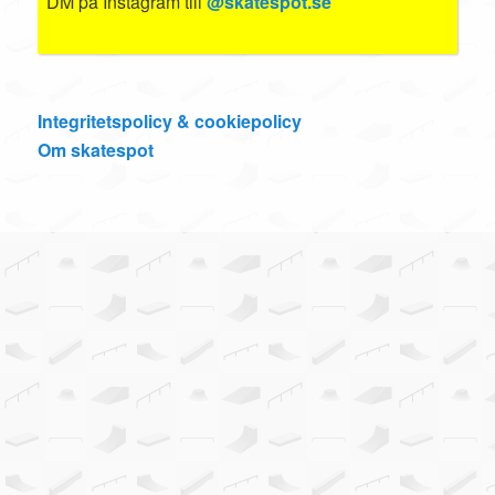
DM på Instagram till
@skatespot.se
Integritetspolicy & cookiepolicy
Om skatespot