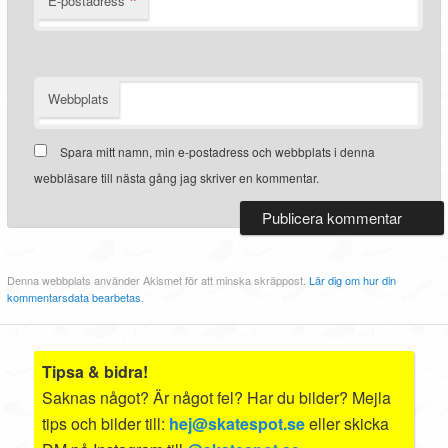
*
E-postadress
Webbplats
Spara mitt namn, min e-postadress och webbplats i denna
webbläsare till nästa gång jag skriver en kommentar.
Denna webbplats använder Akismet för att minska skräppost.
Lär dig om hur din
kommentarsdata bearbetas
.
Tipsa & bidra!
Saknas något? Är något fel? Har du bilder? Mejla
tips och bilder till:
hej@skatespot.se
eller skicka