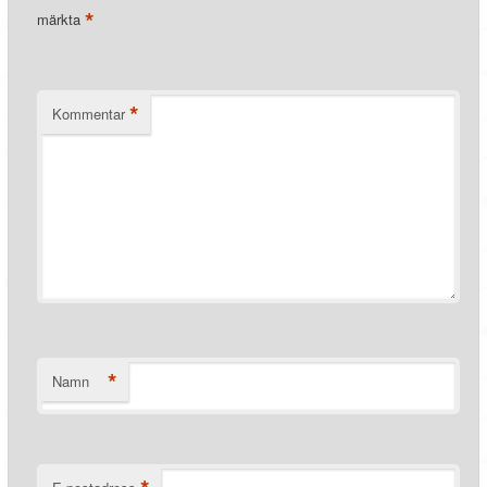
*
märkta
*
Kommentar
*
Namn