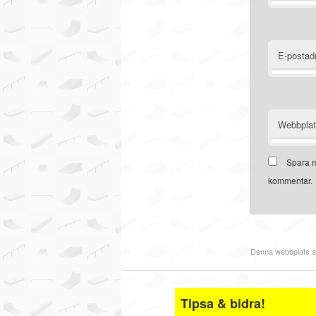
E-postad
Webbpla
Spara m
kommentar.
Denna webbplats a
Tipsa & bidra!