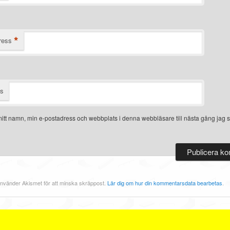
*
ress
ts
itt namn, min e-postadress och webbplats i denna webbläsare till nästa gång jag s
nvänder Akismet för att minska skräppost.
Lär dig om hur din kommentarsdata bearbetas
.