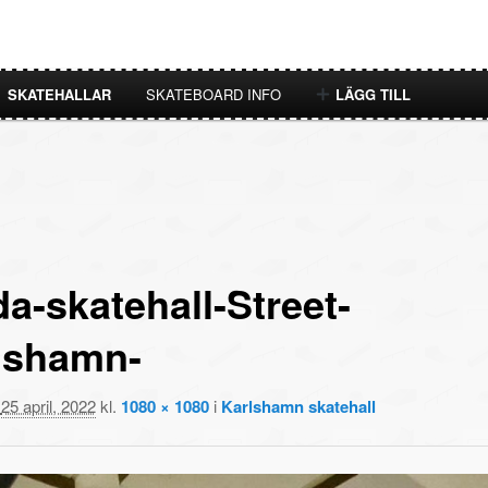
SKATEHALLAR
SKATEBOARD INFO
LÄGG TILL
a-skatehall-Street-
lshamn-
t
25 april, 2022
kl.
1080 × 1080
i
Karlshamn skatehall