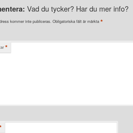
Vad du tycker? Har du mer info?
entera:
*
dress kommer inte publiceras.
Obligatoriska fält är märkta
*
ar
*