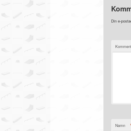
Komm
Din e-posta
Komment
Namn